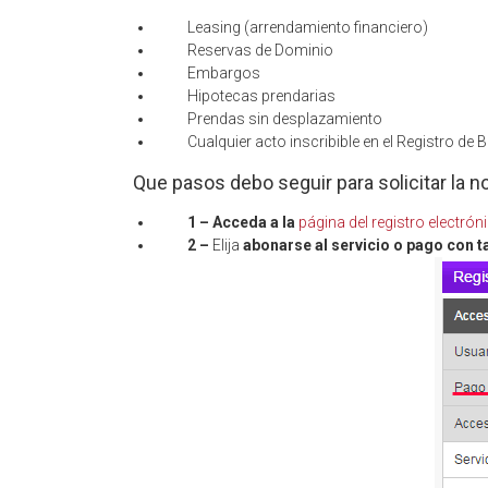
Leasing (arrendamiento financiero)
Reservas de Dominio
Embargos
Hipotecas prendarias
Prendas sin desplazamiento
Cualquier acto inscribible en el Registro de
Que pasos debo seguir para solicitar la no
1 –
Acceda a la
página del registro electrón
2 –
Elija
abonarse al servicio o pago con t