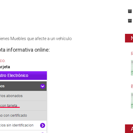
 Bienes Muebles que afecte a un vehículo
ta informativa online:
R
ico
.
arjeta
B