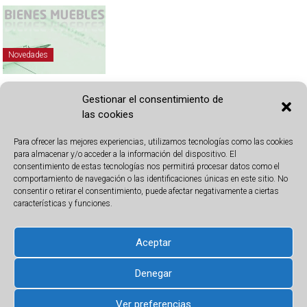
Novedades
6 julio, 2017
Gestionar el consentimiento de
las cookies
Bienes Muebles nuevo teléfono
Para ofrecer las mejores experiencias, utilizamos tecnologías como las cookies
para almacenar y/o acceder a la información del dispositivo. El
bienes muebles
,
cancelacion
,
carta de pago
,
legitimacion
,
notarial
,
reserva
,
consentimiento de estas tecnologías nos permitirá procesar datos como el
eserva de dominio
,
teléfono bienes muebles
comportamiento de navegación o las identificaciones únicas en este sitio. No
consentir o retirar el consentimiento, puede afectar negativamente a ciertas
07/07/17: Cualquier consulta relativa a los servicios del Registro de
características y funciones.
Bienes Muebles será atendida en el teléfono 965 64 14 64.
Aceptar
Leer más
Denegar
Ver preferencias