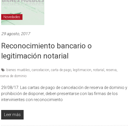
Novedades
29 agosto, 2017
Reconocimiento bancario o
legitimación notarial
bienes muebles
,
cancelacion
,
carta de pago
,
legitimacion
,
notarial
,
reserva
,
eserva de dominio
29/08/17: Las cartas de pago de cancelación de reserva de dominio y
prohibición de disponer, deben presentarse con las firmas de los
intervinientes con reconocimiento
Leer más