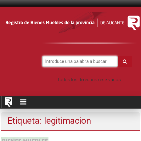
Saltar
al
contenido
Todos los derechos reservados.
Etiqueta: legitimacion